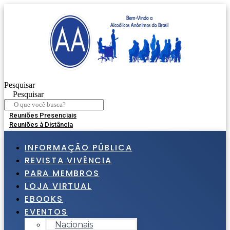
Ir
para
o
conteúdo
Pesquisar
Pesquisar
Reuniões Presenciais
Reuniões à Distância
INFORMAÇÃO PÚBLICA
REVISTA VIVÊNCIA
PARA MEMBROS
LOJA VIRTUAL
EBOOKS
EVENTOS
Nacionais